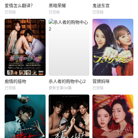
爱情怎么翻译？
黑暗荣耀
鬼谜东宫
已完结
已完结
已完结
痴情的接吻
杀人者的购物中心2
冒牌妈咪
已完结
更新至第06集
已完结