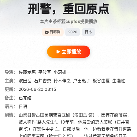
刑警，重回原点
本片由茶杯狐cupfox提供播放
日韩剧
2026
日本
立即播放
导演：
佐藤龙宪
平波亘
小沼雄一
主演：
滨田岳
石井杏奈
铃木伸之
户田惠子
板谷由夏
生濑胜久
池
更新：
2026-06-20 03:15
备注：
已完结
语言：
日语
剧情：
山梨县警古田署刑警百武诚（滨田岳 饰），因存在感薄弱，
被人称作“路人先生”。10年前，他最爱的恋人美咲（石井杏
奈 饰）在案件中身亡。自那以后，他一边看着走在晋升道路
上的同事吉冈（铃木伸之 饰），一边过着毫无起色的日子。