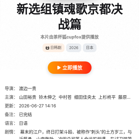
新选组镇魂歌京都决
战篇
本片由茶杯狐cupfox提供播放
日韩剧
2026
日本
立即播放
导演：
渡边一贵
主演：
山田裕贵
铃木伸之
中村苍
细田佳央太
上杉柊平
藤原季节
更新：
2026-06-27 14:16
备注：
已完结
语言：
日语
剧情：
幕末的江户，终日打架斗殴、被称作“刺头”的土方岁三，与
近藤勇、山南敬助、冲田总司等人命运般相遇，在试卫馆第