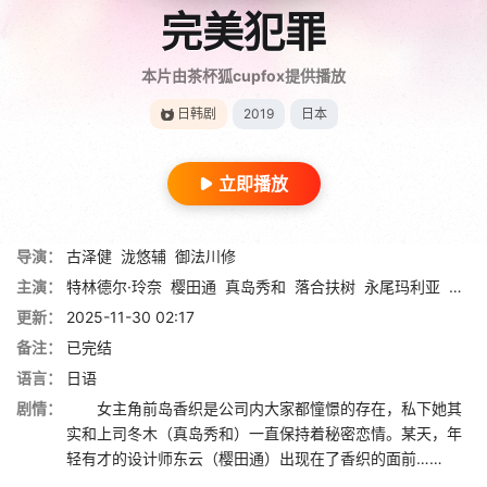
完美犯罪
本片由茶杯狐cupfox提供播放
日韩剧
2019
日本
立即播放
导演：
古泽健
泷悠辅
御法川修
主演：
特林德尔·玲奈
樱田通
真岛秀和
落合扶树
永尾玛利亚
喜多
更新：
2025-11-30 02:17
备注：
已完结
语言：
日语
剧情：
女主角前岛香织是公司内大家都憧憬的存在，私下她其
实和上司冬木（真岛秀和）一直保持着秘密恋情。某天，年
轻有才的设计师东云（樱田通）出现在了香织的面前……