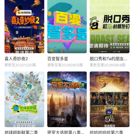
喜人奇妙夜2
百变智多星
脱口秀和Ta的朋友们第三季
更新至20251220期
更新至第20260805期
更新至第20260808期
地球超新鲜第二季
密室大逃脱第八季大神版
哈哈哈哈哈第六季