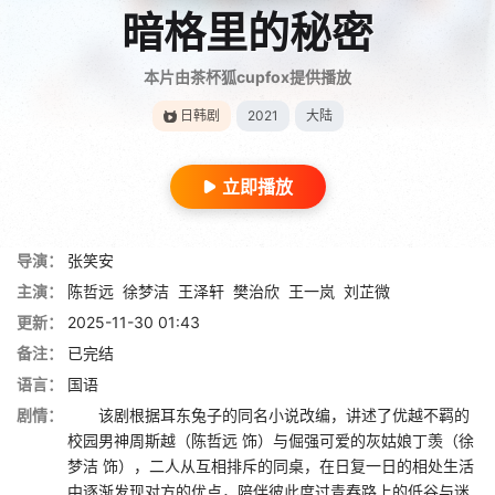
暗格里的秘密
本片由茶杯狐cupfox提供播放
日韩剧
2021
大陆
立即播放
导演：
张笑安
主演：
陈哲远
徐梦洁
王泽轩
樊治欣
王一岚
刘芷微
更新：
2025-11-30 01:43
备注：
已完结
语言：
国语
剧情：
该剧根据耳东兔子的同名小说改编，讲述了优越不羁的
校园男神周斯越（陈哲远 饰）与倔强可爱的灰姑娘丁羡（徐
梦洁 饰），二人从互相排斥的同桌，在日复一日的相处生活
中逐渐发现对方的优点，陪伴彼此度过青春路上的低谷与迷